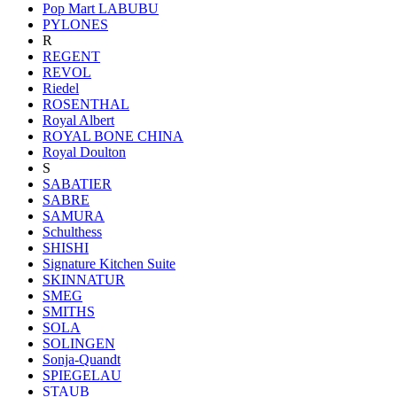
Pop Mart LABUBU
PYLONES
R
REGENT
REVOL
Riedel
ROSENTHAL
Royal Albert
ROYAL BONE CHINA
Royal Doulton
S
SABATIER
SABRE
SAMURA
Schulthess
SHISHI
Signature Kitchen Suite
SKINNATUR
SMEG
SMITHS
SOLA
SOLINGEN
Sonja-Quandt
SPIEGELAU
STAUB