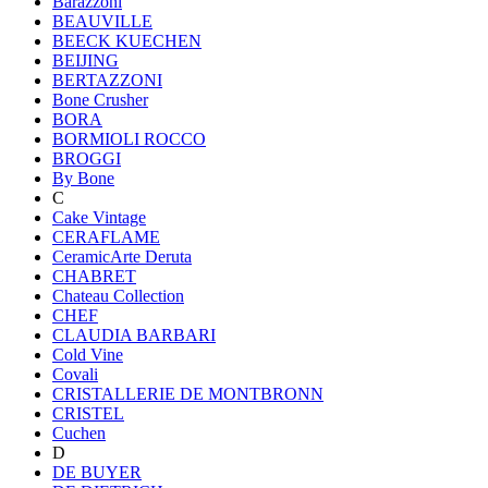
Barazzoni
BEAUVILLE
BEECK KUECHEN
BEIJING
BERTAZZONI
Bone Crusher
BORA
BORMIOLI ROCCO
BROGGI
By Bone
C
Cake Vintage
CERAFLAME
CeramicArte Deruta
CHABRET
Chateau Collection
CHEF
CLAUDIA BARBARI
Cold Vine
Covali
CRISTALLERIE DE MONTBRONN
CRISTEL
Cuchen
D
DE BUYER