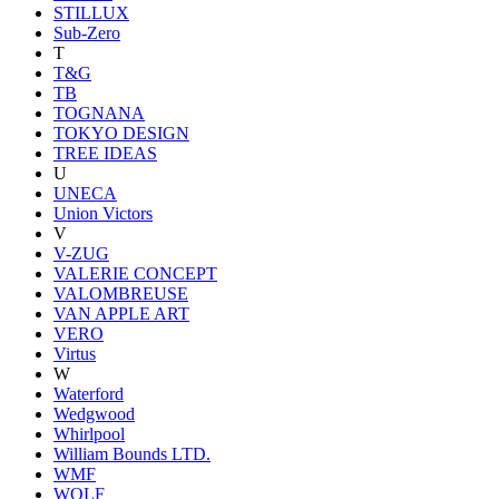
STILLUX
Sub-Zero
T
T&G
TB
TOGNANA
TOKYO DESIGN
TREE IDEAS
U
UNECA
Union Victors
V
V-ZUG
VALERIE CONCEPT
VALOMBREUSE
VAN APPLE ART
VERO
Virtus
W
Waterford
Wedgwood
Whirlpool
William Bounds LTD.
WMF
WOLF