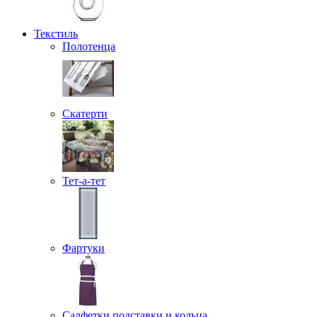
Текстиль
Полотенца
Скатерти
Тет-а-тет
Фартуки
Салфетки подставки и кольца