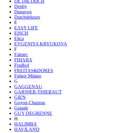
DE DIETRICH
Denby
Dunavox
Dutchdeluxes
E
EASY LIFE
EISCH
Elica
EVGENIYA KRYUKOVA
F
Falmec
FHIABA
Fradkof
FREITAS&DORES
Fulgor Milano
G
GAGGENAU
GARNIER-THIEBAUT
GIEN
Goyon-Chazeau
Graude
GUY DEGRENNE
H
HALIMBA
HAVILAND