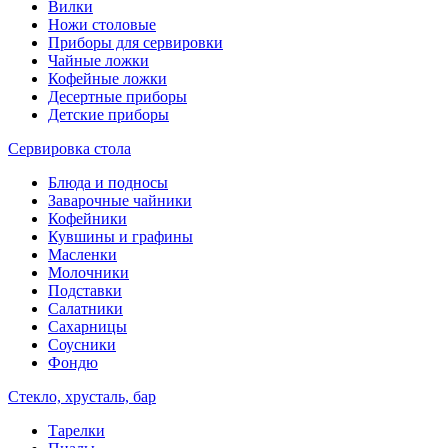
Вилки
Ножи столовые
Приборы для сервировки
Чайные ложки
Кофейные ложки
Десертные приборы
Детские приборы
Сервировка стола
Блюда и подносы
Заварочные чайники
Кофейники
Кувшины и графины
Масленки
Молочники
Подставки
Салатники
Сахарницы
Соусники
Фондю
Стекло, хрусталь, бар
Тарелки