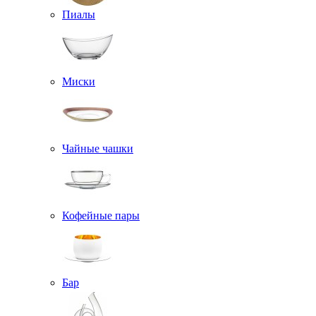
Пиалы
Миски
Чайные чашки
Кофейные пары
Бар