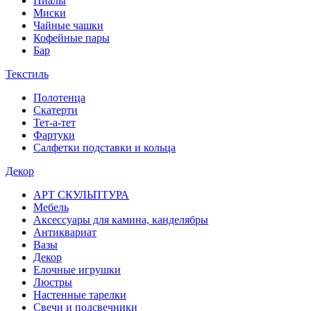
Пиалы
Миски
Чайные чашки
Кофейные пары
Бар
Текстиль
Полотенца
Скатерти
Тет-а-тет
Фартуки
Салфетки подставки и кольца
Декор
АРТ СКУЛЬПТУРА
Мебель
Аксессуары для камина, канделябры
Антиквариат
Вазы
Декор
Елочные игрушки
Люстры
Настенные тарелки
Свечи и подсвечники