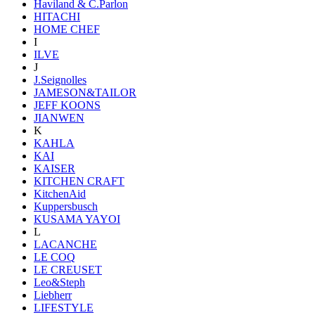
Haviland & C.Parlon
HITACHI
HOME CHEF
I
ILVE
J
J.Seignolles
JAMESON&TAILOR
JEFF KOONS
JIANWEN
K
KAHLA
KAI
KAISER
KITCHEN CRAFT
KitchenAid
Kuppersbusch
KUSAMA YAYOI
L
LACANCHE
LE COQ
LE CREUSET
Leo&Steph
Liebherr
LIFESTYLE