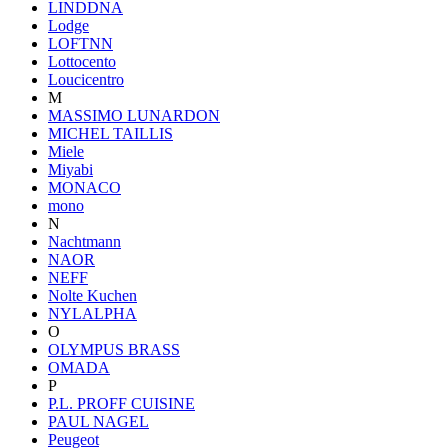
LINDDNA
Lodge
LOFTNN
Lottocento
Loucicentro
M
MASSIMO LUNARDON
MICHEL TAILLIS
Miele
Miyabi
MONACO
mono
N
Nachtmann
NAOR
NEFF
Nolte Kuchen
NYLALPHA
O
OLYMPUS BRASS
OMADA
P
P.L. PROFF CUISINE
PAUL NAGEL
Peugeot