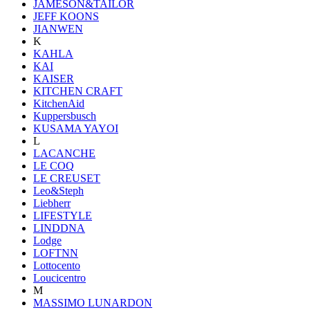
JAMESON&TAILOR
JEFF KOONS
JIANWEN
K
KAHLA
KAI
KAISER
KITCHEN CRAFT
KitchenAid
Kuppersbusch
KUSAMA YAYOI
L
LACANCHE
LE COQ
LE CREUSET
Leo&Steph
Liebherr
LIFESTYLE
LINDDNA
Lodge
LOFTNN
Lottocento
Loucicentro
M
MASSIMO LUNARDON