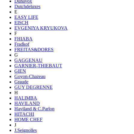
Dunavox
Dutchdeluxes
E
EASY LIFE
EISCH
EVGENIYA KRYUKOVA
F
FHIABA
Fradkof
FREITAS&DORES
G
GAGGENAU
GARNIER-THIEBAUT
GIEN
Goyon-Chazeau
Graude
GUY DEGRENNE
H
HALIMBA
HAVILAND
Haviland & C.Parlon
HITACHI
HOME CHEF
J
J.Seignolles