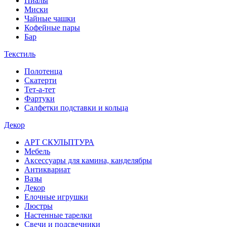
Пиалы
Миски
Чайные чашки
Кофейные пары
Бар
Текстиль
Полотенца
Скатерти
Тет-а-тет
Фартуки
Салфетки подставки и кольца
Декор
АРТ СКУЛЬПТУРА
Мебель
Аксессуары для камина, канделябры
Антиквариат
Вазы
Декор
Елочные игрушки
Люстры
Настенные тарелки
Свечи и подсвечники