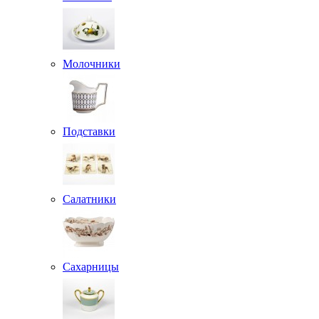
Молочники
Подставки
Салатники
Сахарницы