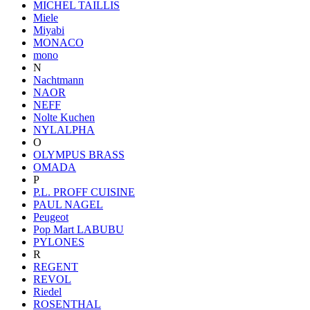
MICHEL TAILLIS
Miele
Miyabi
MONACO
mono
N
Nachtmann
NAOR
NEFF
Nolte Kuchen
NYLALPHA
O
OLYMPUS BRASS
OMADA
P
P.L. PROFF CUISINE
PAUL NAGEL
Peugeot
Pop Mart LABUBU
PYLONES
R
REGENT
REVOL
Riedel
ROSENTHAL