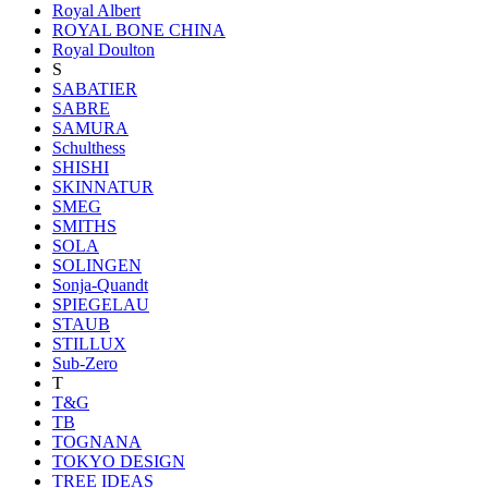
Royal Albert
ROYAL BONE CHINA
Royal Doulton
S
SABATIER
SABRE
SAMURA
Schulthess
SHISHI
SKINNATUR
SMEG
SMITHS
SOLA
SOLINGEN
Sonja-Quandt
SPIEGELAU
STAUB
STILLUX
Sub-Zero
T
T&G
TB
TOGNANA
TOKYO DESIGN
TREE IDEAS