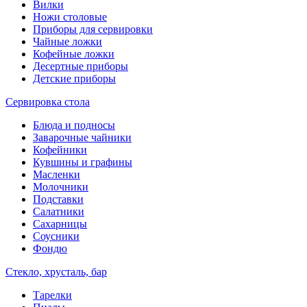
Вилки
Ножи столовые
Приборы для сервировки
Чайные ложки
Кофейные ложки
Десертные приборы
Детские приборы
Сервировка стола
Блюда и подносы
Заварочные чайники
Кофейники
Кувшины и графины
Масленки
Молочники
Подставки
Салатники
Сахарницы
Соусники
Фондю
Стекло, хрусталь, бар
Тарелки