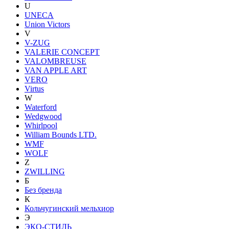
U
UNECA
Union Victors
V
V-ZUG
VALERIE CONCEPT
VALOMBREUSE
VAN APPLE ART
VERO
Virtus
W
Waterford
Wedgwood
Whirlpool
William Bounds LTD.
WMF
WOLF
Z
ZWILLING
Б
Без бренда
К
Кольчугинский мельхиор
Э
ЭКО-СТИЛЬ