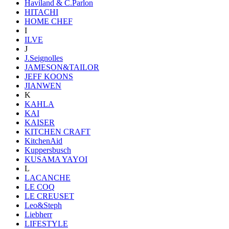
Haviland & C.Parlon
HITACHI
HOME CHEF
I
ILVE
J
J.Seignolles
JAMESON&TAILOR
JEFF KOONS
JIANWEN
K
KAHLA
KAI
KAISER
KITCHEN CRAFT
KitchenAid
Kuppersbusch
KUSAMA YAYOI
L
LACANCHE
LE COQ
LE CREUSET
Leo&Steph
Liebherr
LIFESTYLE