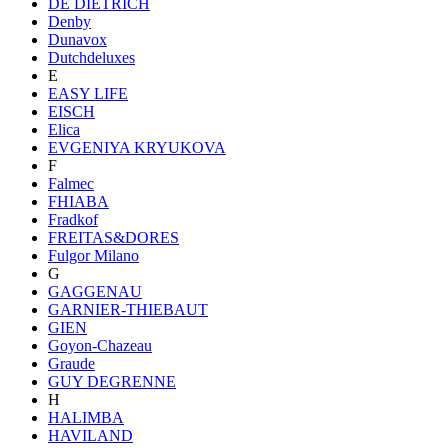
DE DIETRICH
Denby
Dunavox
Dutchdeluxes
E
EASY LIFE
EISCH
Elica
EVGENIYA KRYUKOVA
F
Falmec
FHIABA
Fradkof
FREITAS&DORES
Fulgor Milano
G
GAGGENAU
GARNIER-THIEBAUT
GIEN
Goyon-Chazeau
Graude
GUY DEGRENNE
H
HALIMBA
HAVILAND