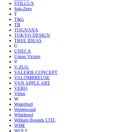
STILLUX
Sub-Zero
T
T&G
TB
TOGNANA
TOKYO DESIGN
TREE IDEAS
U
UNECA
Union Victors
V
V-ZUG
VALERIE CONCEPT
VALOMBREUSE
VAN APPLE ART
VERO
Virtus
W
Waterford
Wedgwood
Whirlpool
William Bounds LTD.
WMF
WOLF