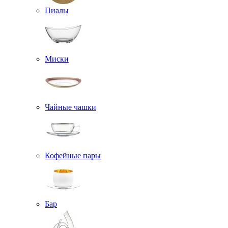
Пиалы
Миски
Чайные чашки
Кофейные пары
Бар