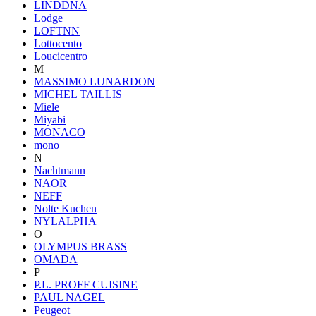
LINDDNA
Lodge
LOFTNN
Lottocento
Loucicentro
M
MASSIMO LUNARDON
MICHEL TAILLIS
Miele
Miyabi
MONACO
mono
N
Nachtmann
NAOR
NEFF
Nolte Kuchen
NYLALPHA
O
OLYMPUS BRASS
OMADA
P
P.L. PROFF CUISINE
PAUL NAGEL
Peugeot