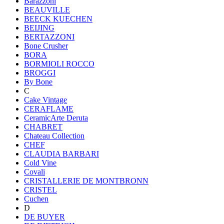
Barazzoni
BEAUVILLE
BEECK KUECHEN
BEIJING
BERTAZZONI
Bone Crusher
BORA
BORMIOLI ROCCO
BROGGI
By Bone
C
Cake Vintage
CERAFLAME
CeramicArte Deruta
CHABRET
Chateau Collection
CHEF
CLAUDIA BARBARI
Cold Vine
Covali
CRISTALLERIE DE MONTBRONN
CRISTEL
Cuchen
D
DE BUYER